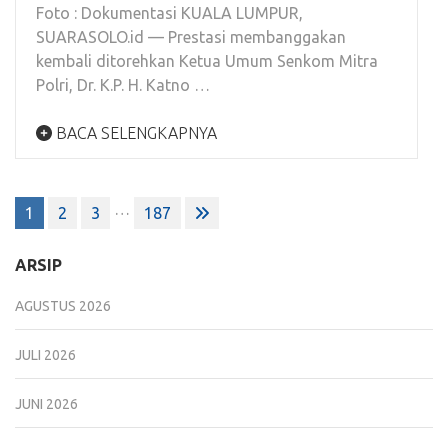
Foto : Dokumentasi KUALA LUMPUR,
SUARASOLO.id — Prestasi membanggakan
kembali ditorehkan Ketua Umum Senkom Mitra
Polri, Dr. K.P. H. Katno …
BACA SELENGKAPNYA
Paginasi
…
1
2
3
187
pos
ARSIP
AGUSTUS 2026
JULI 2026
JUNI 2026