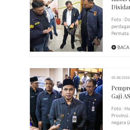
Disida
Foto : 
perdagan
Permata
BACA
05.08.2026
Pempro
Gaji A
Foto : 
Provinsi
negara (