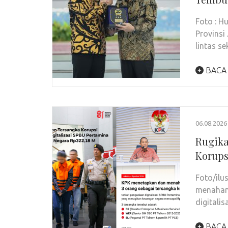
Foto : 
Provinsi
lintas s
BACA
06.08.2026
Rugika
Korups
Foto/il
menahan 
digitali
BACA