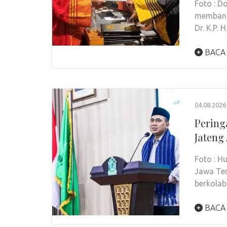
Foto : 
membang
Dr. K.P. 
BACA
04.08.2026
Pering
Jateng
Foto : 
Jawa Ten
berkolab
BACA