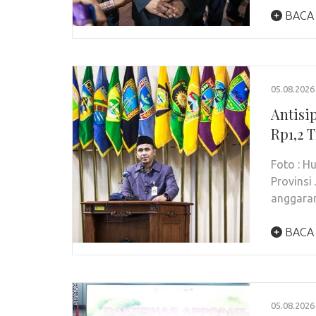
BACA
05.08.2026
Antisi
Rp1,2 
Foto : 
Provins
anggara
BACA
05.08.2026